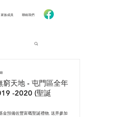
家族成員
聯絡我們
分鐘
道無窮天地 - 屯門區全年
9 -2020 (聖誕
基金預備佐豐富嘅聖誕禮物, 送畀參加