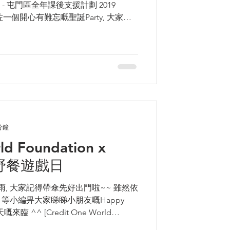
地 - 屯門區全年課後支援計劃 2019
渡佐一個開心有難忘嘅聖誕Party, 大家睇
 2020年,...
分鐘
ld Foundation x
欣湖野餐遊戲日
, 大家記得帶傘先好出門啦~~ 雖然依
 等小編畀大家睇睇小朋友嘅Happy
臨 ^^ [Credit One World