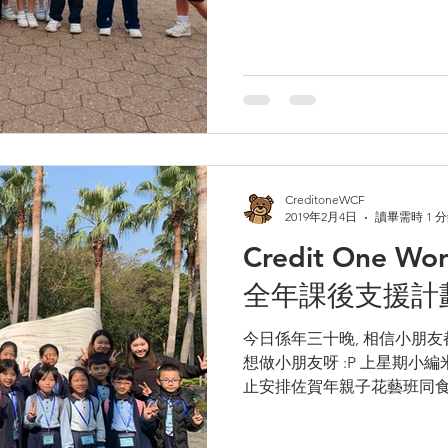
CreditoneWCF
2019年2月4日
讀畢需時 1 
Credit One Wo
全年課後支援計
今日係年三十晚, 相信小朋友
想做小朋友呀 :P 上星期小編
止安排佐賀年親子花藝班同食品工
攪佐個<馬灣野外定向>, 今日