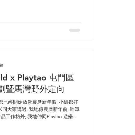
分鐘
rld x Playtao 屯門區
劃暨馬灣野外定向
都已經開始放緊農曆新年假, 小編都好
米同大家講過, 我地係農曆新年前, 唔單
作坊外, 我地仲同Playtao 遊樂道
就等小編係放假前,...