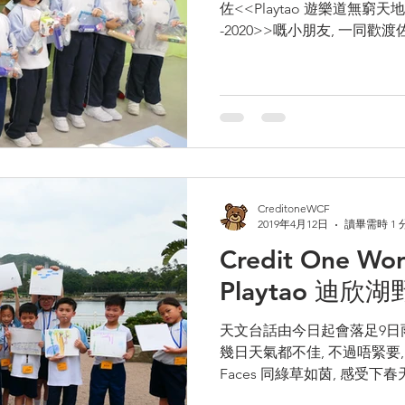
佐<<Playtao 遊樂道無窮天
-2020>>嘅小朋友, 一同歡
下小朋友嘅Happy Face ^^ 好啦
CreditoneWCF
2019年4月12日
讀畢需時 1 
Credit One Wor
Playtao 迪
天文台話由今日起會落足9日雨
幾日天氣都不佳, 不過唔緊要,
Faces 同綠草如茵, 感受下春天嘅來
Foundation x Playtao]...