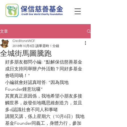
文章
CreditoneWCF
2018年10月8日
讀畢需時 1 分鐘
全城街馬圖騰跑
好多朋友都問小編: "點解保信慈善基金
成日支持同舉辦户外活動？同好多基金
會唔同喎！"
小編就會好認真咁答: "因為我地
Founder鍾意玩囉"
其實真正原因係，我地希望小朋友多接
觸世界，啟發佢地嘅思維創造力，並且
多d認識社會不同人和事啫
講開又講，係上星期六（10月6日）我地
基金Founder同義工，身體力行，參加