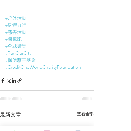
#户外活動
#身體力行
#慈善活動
#圖騰跑
#全城街馬
#RunOurCity
#保信慈善基金
#CreditOneWorldCharityFoundation
查看全部
最新文章