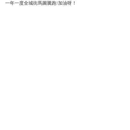
一年一度全城街馬圖騰跑!加油呀！