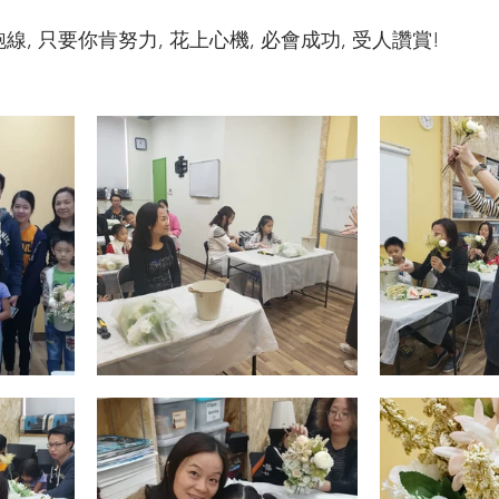
線, 只要你肯努力, 花上心機, 必會成功, 受人讚賞!