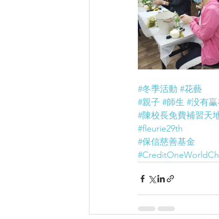
#冬季活動
#花藝
#親子
#師生
#没有
#陳校長免費補習天
#fleurie29th
#保信慈善基金
#CreditOneWorldCha