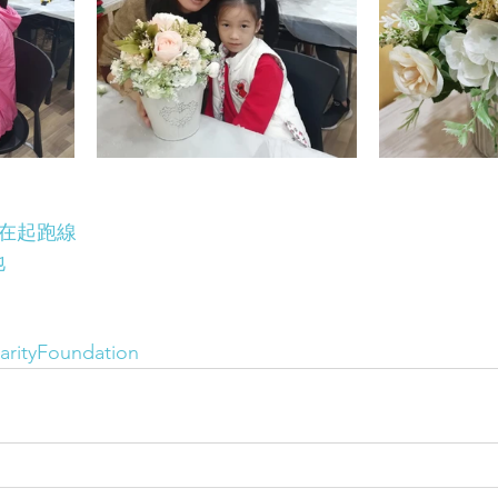
臝在起跑線
地
rityFoundation