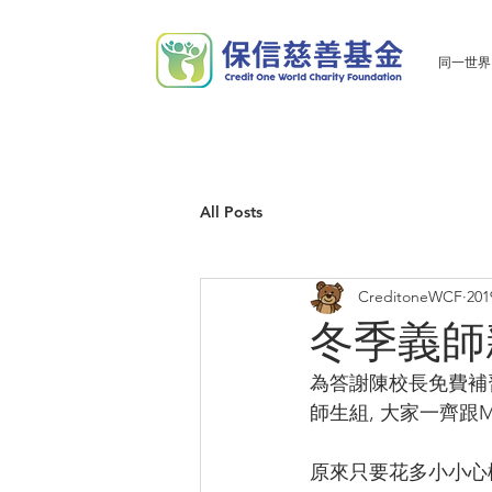
同一世界
All Posts
CreditoneWCF
20
冬季義師
為答謝陳校長免費補習
師生組, 大家一齊跟M
原來只要花多小小心機