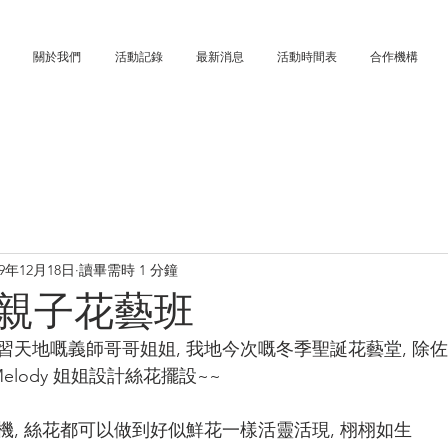
關於我們
活動記錄
最新消息
活動時間表
合作機構
19年12月18日
讀畢需時 1 分鐘
親子花藝班
天地嘅義師哥哥姐姐, 我地今次嘅冬季聖誕花藝堂, 除佐
elody 姐姐設計絲花擺設~~
, 絲花都可以做到好似鮮花一樣活靈活現, 栩栩如生