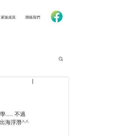
家族成員
聯絡我們
... 不過
 出海浮潛^^