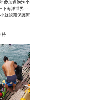
同上年參加過泡泡小
一下海洋世界~~
從小就認識保護海
支持