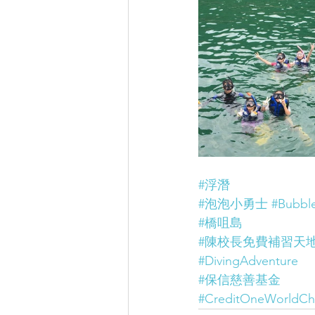
#浮潛
#泡泡小勇士
#Bubbl
#橋咀島
#陳校長免費補習天
#DivingAdventure
#保信慈善基金
#CreditOneWorldCha