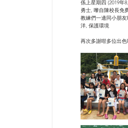
係上星期四 (2019
勇士, 嚟自陳校長免
教練們一邊同小朋友
洋, 保護環境
再次多謝咁多位出色嘅教