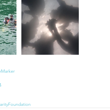
eMarker
地
rityFoundation