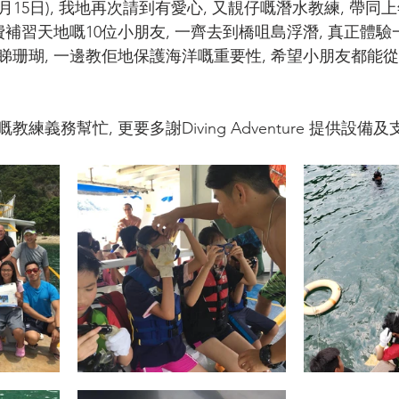
年8月15日), 我地再次請到有愛心, 又靚仔嘅潛水教練, 帶
費補習天地嘅10位小朋友, 一齊去到橋咀島浮潛, 真正體驗
睇珊瑚, 一邊教佢地保護海洋嘅重要性, 希望小朋友都能
練義務幫忙, 更要多謝Diving Adventure 提供設備及