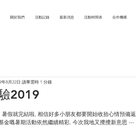
關於我們
活動記錄
最新消息
活動時間表
合作機構
19年8月22日
讀畢需時 1 分鐘
2019
 暑假就完結啦, 相信好多小朋友都要開始收拾心情預備返學..
信慈善基金嘅暑期活動依然繼續精彩, 今次我地又攪攪新意思 ---