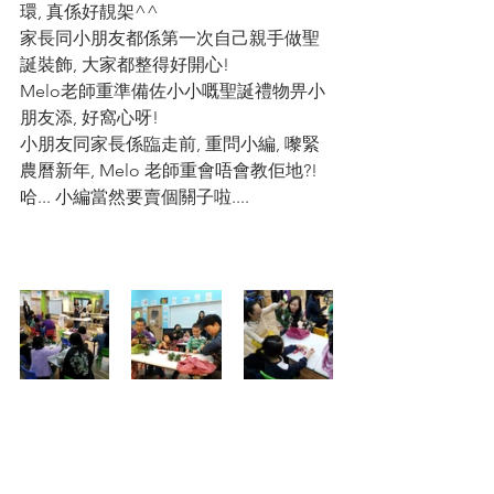
環, 真係好靚架^^
家長同小朋友都係第一次自己親手做聖
誕裝飾, 大家都整得好開心!
Melo老師重準備佐小小嘅聖誕禮物畀小
朋友添, 好窩心呀!
小朋友同家長係臨走前, 重問小編, 嚟緊
農曆新年, Melo 老師重會唔會教佢地?! 
哈... 小編當然要賣個關子啦....