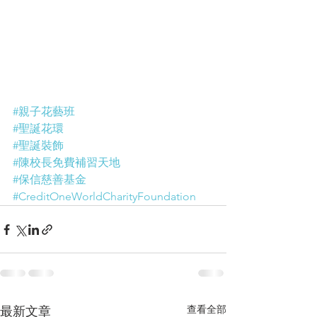
#親子花藝班
#聖誕花環
#聖誕裝飾
#陳校長免費補習天地
#保信慈善基金
#CreditOneWorldCharityFoundation
查看全部
最新文章