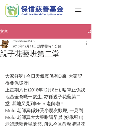
文章
CreditoneWCF
2018年12月11日
讀畢需時 1 分鐘
親子花藝班第二堂
大家好呀! 今日天氣真係有D凍, 大家記
得要保暖呀!
上星期六日(2018年12月8日), 唔單止係我
地基金會嘅一歲生, 亦係親子花藝第二
堂, 我地又見到Melo 老師啦!!
Melo 老師真係好受小朋友歡迎, 一見到
Melo 老師真大大聲咁講早晨 (好乖呀!!)
老師話臨近聖誕節, 所以今堂教整聖誕花