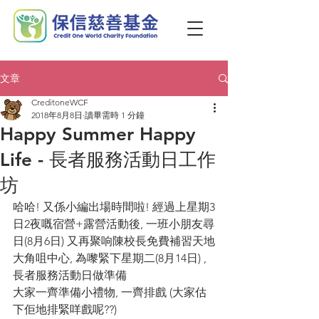
文章
CreditoneWCF
2018年8月8日
讀畢需時 1 分鐘
Happy Summer Happy
Life - 長者服務活動日工作
坊
哈哈! 又係小編出場時間啦! 經過上星期3
日2夜嘅宿營+露營活動後, 一班小朋友尋
日(8月6日) 又再聚响陳校長免費補習天地
大角咀中心, 為嚟緊下星期二(8月14日) , 
長者服務活動日做準備
大家一齊準備小禮物, 一齊排戲 (大家估
下佢地排緊咩戲呢??)