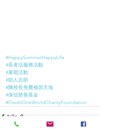
#HappySummerHappyLife
#長者活服務活動
#暑期活動
#助人自助
#陳校長免費補習天地
#保信慈善基金
#CreditOneWorldCharityFoundation