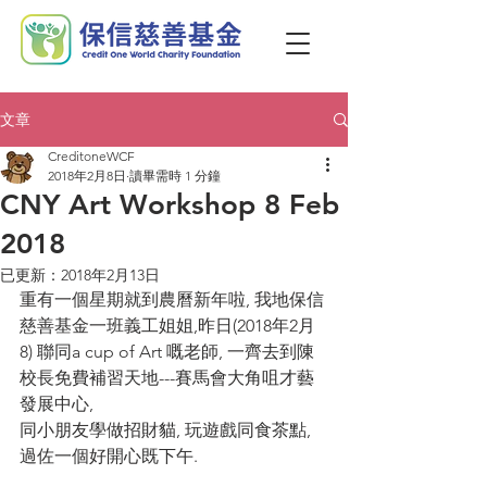
文章
CreditoneWCF
2018年2月8日
讀畢需時 1 分鐘
CNY Art Workshop 8 Feb
2018
已更新：
2018年2月13日
重有一個星期就到農曆新年啦, 我地保信
慈善基金一班義工姐姐,昨日(2018年2月
8) 聯同a cup of Art 嘅老師, 一齊去到陳
校長免費補習天地---賽馬會大角咀才藝
發展中心, 
同小朋友學做招財貓, 玩遊戲同食茶點, 
過佐一個好開心既下午.