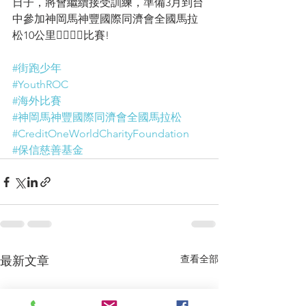
日子，將會繼續接受訓練，準備3月到台
中參加神岡馬神豐國際同濟會全國馬拉
松10公里🏃‍♂🏃‍♀比賽!
#街跑少年
#YouthROC
#海外比賽
#神岡馬神豐國際同濟會全國馬拉松
#CreditOneWorldCharityFoundation
#保信慈善基金
查看全部
最新文章