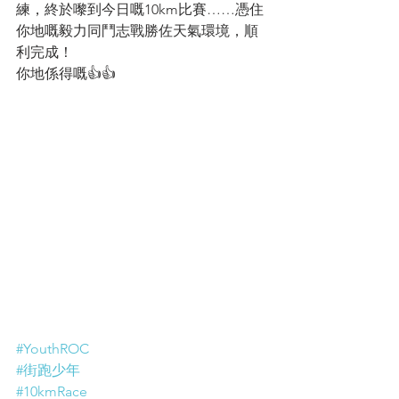
練，終於嚟到今日嘅10km比賽……憑住
你地嘅毅力同鬥志戰勝佐天氣環境，順
利完成！
你地係得嘅👍👍
#YouthROC
#街跑少年
#10kmRace