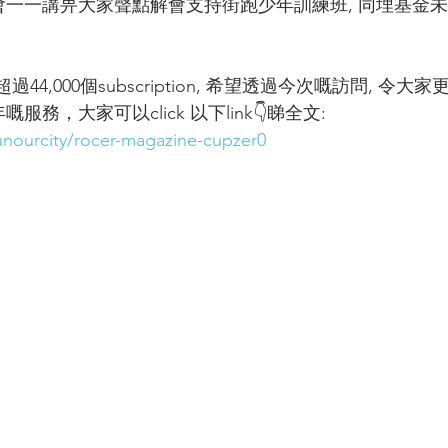
生會一一講畀大家聲點解會支持街跑少年訓練班, 同埋基金
!
e 有超過44,000個subscription, 希望透過今次嘅訪問, 
服務，大家可以click 以下link👇睇全文: 
runourcity/rocer-magazine-cupzer0