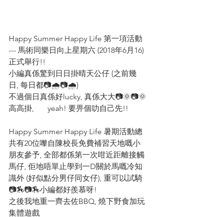
Happy Summer Happy Life 第一項活動 
--- 馬術同樂日向上星期六 (2018年6月16) 
正式舉行!!
小編真係驚到日日掛晴天公仔 (之前幾
日, 每日都📷🌧️📷🌧️)
不過個日真係好lucky, 真係大大📷🌞📷🌞
高高掛,       yeah! 要畀個叻自己先!!
Happy Summer Happy Life 暑期活動總
共有20位嚟自陳校長免費補習天地嘅小
朋友參予, 全部都係第一次咁近距離接觸
馬仔, 佢地唔單止學到一D關於馬嘅冷知
識外 (好似點分男仔同女仔), 重可以試騎 
📷🏇📷🏇小編都好羨慕呀!
之後我地重一齊去佐BBQ, 燒下野食加玩
集體遊戲