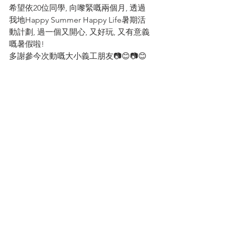
希望依20位同學, 向嚟緊嘅兩個月, 透過
我地Happy Summer Happy Life暑期活
動計劃, 過一個又開心, 又好玩, 又有意義
嘅暑假啦!
多謝參今次動嘅大小義工朋友📷😊📷😊