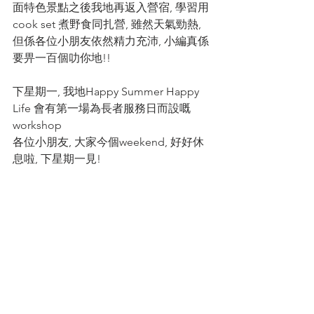
面特色景點之後我地再返入營宿, 學習用
cook set 煮野食同扎營, 雖然天氣勁熱, 
但係各位小朋友依然精力充沛, 小編真係
要畀一百個叻你地!!
下星期一, 我地Happy Summer Happy 
Life 會有第一場為長者服務日而設嘅
workshop
各位小朋友, 大家今個weekend, 好好休
息啦, 下星期一見!