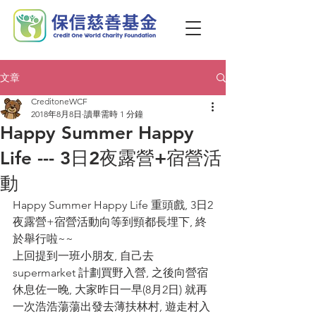
文章
CreditoneWCF
2018年8月8日
讀畢需時 1 分鐘
Happy Summer Happy
Life --- 3日2夜露營+宿營活
動
Happy Summer Happy Life 重頭戲, 3日2
夜露營+宿營活動向等到頸都長埋下, 終
於舉行啦~~
上回提到一班小朋友, 自己去
supermarket 計劃買野入營, 之後向營宿
休息佐一晚, 大家昨日一早(8月2日) 就再
一次浩浩蕩蕩出發去薄扶林村, 遊走村入