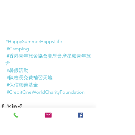
#HappySummerHappyLife
#Camping
#香港青年旅舍協會賽馬會摩星嶺青年旅
舍
#暑假活動
#陳校長免費補習天地
#保信慈善基金
#CreditOneWorldCharityFoundation