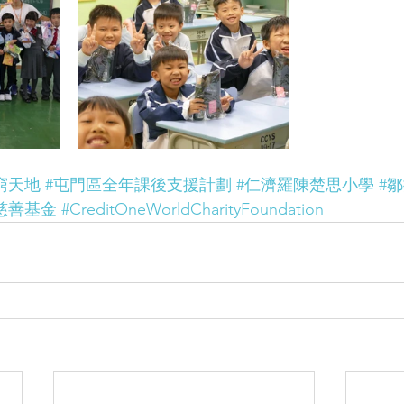
窮天地
#屯門區全年課後支援計劃
#仁濟羅陳楚思小學
#
慈善基金
#CreditOneWorldCharityFoundation