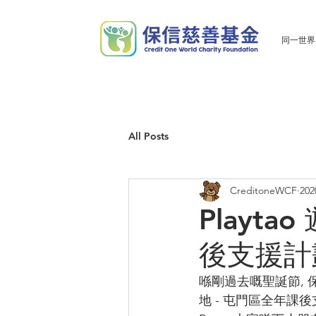
同一世界
All Posts
CreditoneWCF
20
Playt
後支援計劃 
喺剛過去嘅聖誕節, 保
地 - 屯門區全年課後