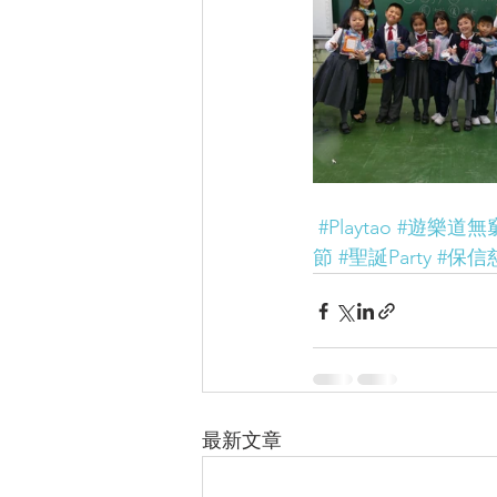
#Playtao
#遊樂道無
節
#聖誕Party
#保信
最新文章