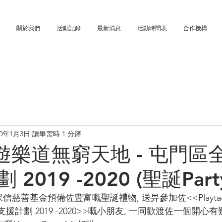
關於我們
活動記錄
最新消息
活動時間表
合作機構
20年1月3日
讀畢需時 1 分鐘
ao 遊樂道無窮天地 - 屯門
2019 -2020 (聖誕Part
信慈善基金預備佐豐富嘅聖誕禮物, 送畀參加佐<<Playt
支援計劃 2019 -2020>>嘅小朋友, 一同歡渡佐一個開心