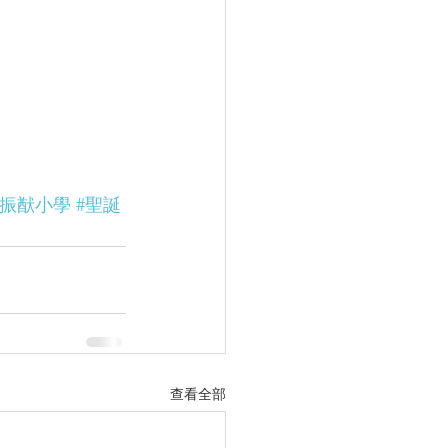
鄒振猷小學
#聖誕
查看全部