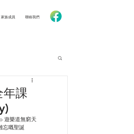
家族成員
聯絡我們
區全年課
y)
ao 遊樂道無窮天
有難忘嘅聖誕