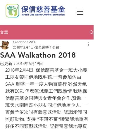
文章
CreditoneWCF
2018年2月4日
讀畢需時 1 分鐘
SAA Walkathon 2018
已更新：
2018年6月19日
2018年2月4日, 保信慈善基金一班大小義
工朋友帶埋佢地既毛孩,一齊參加佐由
SAA 舉辦一年一度人狗百萬行 雖然天氣
就有D凍, 但都無減義工們既熱情 我地保
信慈善基金同時與女青年會合作.贊助一
班天水圍區既小朋友同埋佢地屋企人, 一
齊參予依次咁有義意既活動, 認識愛護同
照顧動物, 支持 "不殺不棄"嚟緊我地重有
好多不同類型既活動, 記得留意我地專頁